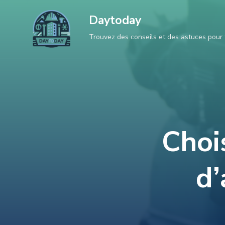
Aller
Daytoday
au
Trouvez des conseils et des astuces pour 
contenu
(Pressez
Entrée)
Choi
d’